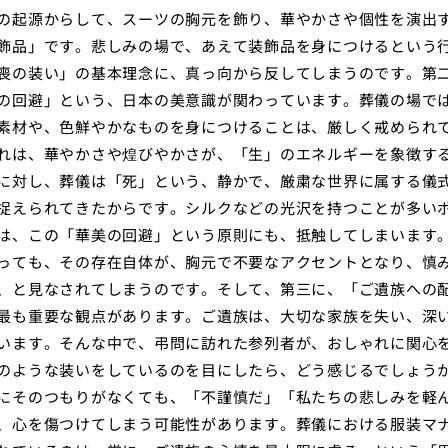
の起源からして、スーツの胸元を飾り、華やかさや個性を演出
飾品」です。悲しみの場で、あえて装飾品を身につけるという
喪の装い」の基本理念に、真っ向から反してしまうのです。第
の回避」という、日本の美意識が関わっています。葬儀の場で
素材や、色鮮やかなものを身につけることは、厳しく戒められ
れは、華やかさや煌びやかさが、「生」のエネルギーを象徴す
に対し、葬儀は「死」という、静かで、厳粛な世界に属する儀
捉えられてきたからです。シルクなどの光沢を持つことが多い
は、この「華美の回避」という原則にも、抵触してしまいます
っても、その存在自体が、胸元で不要なアクセントとなり、慎
、と見なされてしまうのです。そして、第三に、「ご遺族への
最も重要な観点があります。ご遺族は、大切な家族を失い、深
います。そんな中で、弔問に訪れた参列者が、おしゃれに関心
のような装いをしているのを目にしたら、どう感じるでしょう
にそのつもりがなくても、「不謹慎だ」「私たちの悲しみを軽
、心を傷つけてしまう可能性があります。葬儀における服装マ