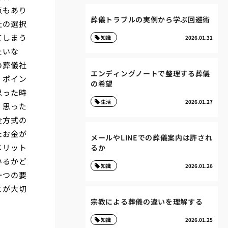
点もあり
葬儀トラブルの実例から学ぶ回避術
社の選択
てしまう
知識
2026.01.31
たいな
の葬儀社
エンディングノートで整理する葬儀
、ポイン
の希望
思った時
生活
2026.01.27
、思った
金方式の
たお金が
メールやLINEでの葬儀案内は許され
メリット
るか
いるかど
知識
2026.01.26
一つの要
とが大切
宗教による葬儀の違いを理解する
知識
2026.01.25