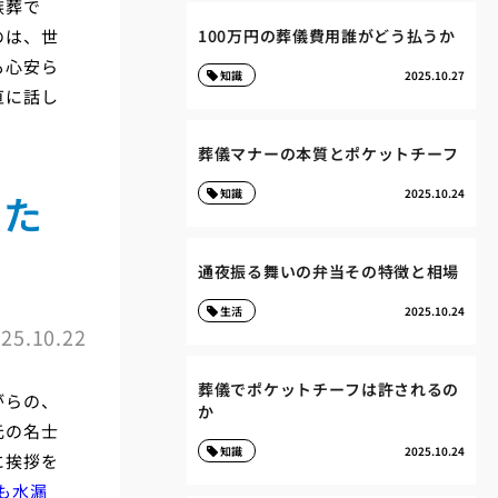
族葬で
のは、世
100万円の葬儀費用誰がどう払うか
も心安ら
知識
2025.10.27
直に話し
葬儀マナーの本質とポケットチーフ
った
知識
2025.10.24
通夜振る舞いの弁当その特徴と相場
生活
2025.10.24
25.10.22
葬儀でポケットチーフは許されるの
がらの、
か
元の名士
知識
2025.10.24
に挨拶を
も水漏