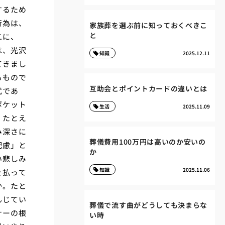
するため
行為は、
家族葬を選ぶ前に知っておくべきこ
と
二に、
は、光沢
知識
2025.12.11
てきまし
るもので
互助会とポイントカードの違いとは
式であ
ポケット
生活
2025.11.09
。たとえ
み深さに
葬儀費用100万円は高いのか安いの
配慮」と
か
い悲しみ
知識
2025.11.06
を払って
か。たと
んじてい
葬儀で流す曲がどうしても決まらな
ナーの根
い時