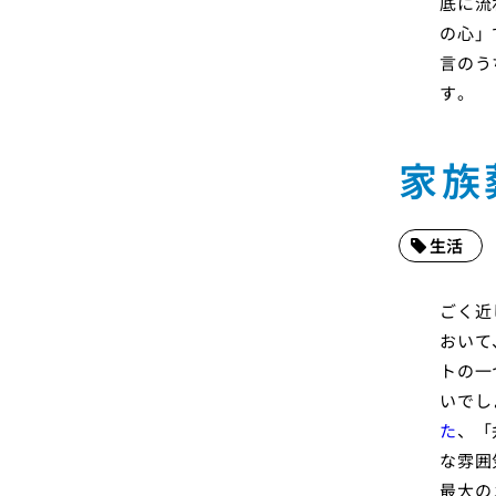
底に流
の心」
言のう
す。
家族
生活
ごく近
おいて
トの一
いでし
た
、「
な雰囲
最大の