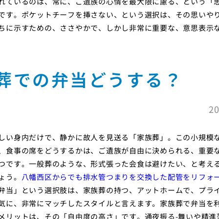
れているのは、常に、ご遺族の心情を最大限に慮る、という「
です。ポケットチーフを挿さない、という選択は、その思いや
ちに示すための、ささやかで、しかし非常に重要な、意思表示
葬での弁当どうする？
20
しい身内だけで、静かに故人を見送る「家族葬」。この小規模
、食事の席をどうするかは、ご遺族が自由に決められる、重要
つです。一般葬のような、形式張った会食は避けたい、と考え
ょう。
八幡西区からでも排水管つまりを交換した配管をリフォ
弁当」という選択肢は、家族葬の持つ、アットホームで、プラ
気に、非常にマッチしたスタイルと言えます。家族葬で弁当を
メリットは、その「自由度の高さ」です。通夜振る-舞いや精進