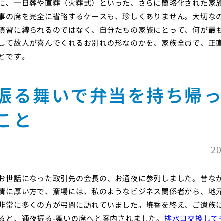
に、一日葬や直葬（火葬式）といった、さらに簡略化された家
事の席を完全に省略するケースも、珍しくありません。大切な
慣習に縛られるのではなく、自分たちの家族にとって、何が最
して故人が喜んでくれるお別れの形なのかを、家族全員で、正
とです。
振る舞いで弁当を持ち帰
こと
20
お世話になった取引先の会長の、お通夜に参列しました。昔な
情に厚い方で、斎場には、私のようなビジネス関係者から、地
非常に多くの方が弔問に訪れていました。焼香を終え、ご遺族
ると、通夜振る-舞いの席へと案内されました。
排水口交換して