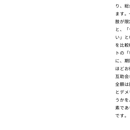
り、総
ます。
肢が限
と、「
い」と
を比較
トの「
に、期
ほどお
互助会
全額は
とデメ
うかを
素であ
です。