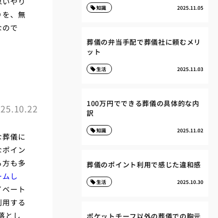
思いやり
知識
2025.11.05
りを、無
なので
葬儀の弁当手配で葬儀社に頼むメリ
ット
生活
2025.11.03
100万円でできる葬儀の具体的な内
25.10.22
訳
知識
2025.11.02
な葬儀に
なポイン
る方も多
葬儀のポイント利用で感じた違和感
ームし
生活
2025.10.30
イベート
利用する
落とし
ポケットチーフ以外の葬儀での胸元