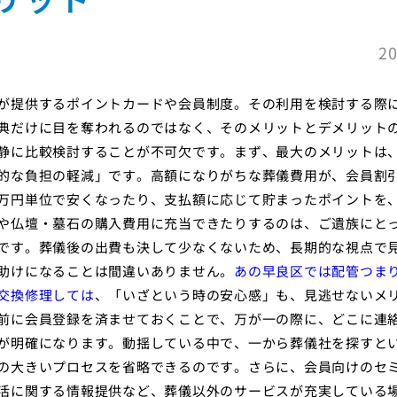
20
が提供するポイントカードや会員制度。その利用を検討する際
典だけに目を奪われるのではなく、そのメリットとデメリット
静に比較検討することが不可欠です。まず、最大のメリットは
的な負担の軽減」です。高額になりがちな葬儀費用が、会員割
万円単位で安くなったり、支払額に応じて貯まったポイントを
や仏壇・墓石の購入費用に充当できたりするのは、ご遺族にと
です。葬儀後の出費も決して少なくないため、長期的な視点で
助けになることは間違いありません。
あの早良区では配管つま
交換修理しては
、「いざという時の安心感」も、見逃せないメ
前に会員登録を済ませておくことで、万が一の際に、どこに連
が明確になります。動揺している中で、一から葬儀社を探すと
の大きいプロセスを省略できるのです。さらに、会員向けのセ
活に関する情報提供など、葬儀以外のサービスが充実している