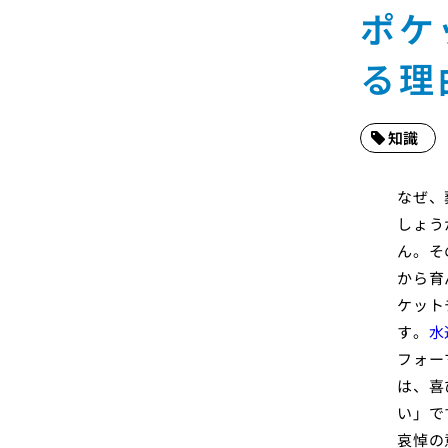
ポケ
る理
知識
なぜ、
しょう
ん。そ
から育
ケット
す。
水
フォー
は、喜
い」で
哀悼の