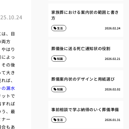
家族葬における案内状の範囲と書き
25.10.24
方
生活
2026.02.24
には、目
の両方
葬儀後に送る死亡通知状の役割
、やはり
引によっ
知識
2026.02.21
、その後
って大き
葬儀案内状のデザインと用紙選び
見れば、
りの漏水
知識
2026.02.02
リットで
絡すれば
事前相談で学ぶ納得のいく葬儀準備
いう、最
ミナー
生活
2026.01.31
場合もあ