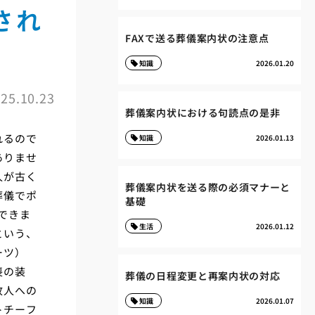
され
FAXで送る葬儀案内状の注意点
知識
2026.01.20
25.10.23
葬儀案内状における句読点の是非
れるので
知識
2026.01.13
ありませ
人が古く
葬儀案内状を送る際の必須マナーと
葬儀でポ
基礎
できま
生活
2026.01.12
という、
ーツ）
喪の装
葬儀の日程変更と再案内状の対応
故人への
知識
2026.01.07
トチーフ