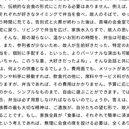
た、伝統的な会食の形式にこだわる必要はありません。例えば
それぞれが好きなタイミングで弁当を食べ、故人のそばで、ゆ
う時間に充てる。告別式と火葬が終わった後は、斎場の会食室
宅に戻り、リビングで弁当を広げ、家族水入らずで、故人の思
。そんな、肩の凝らない、温かいお別れの時間を、弁当は可能
。また、参列者が少ないため、故人が生前好きだった、特定の
当を、個別に手配する、といった、よりパーソナルな演出も可
いちゃん、このうな重、大好きだったよね」。そんな会話と共
は、何よりの供養となるでしょう。費用面でも、メリットがあ
ランや料亭に移動すれば、飲食代の他に、席料やサービス料が
りますが、弁当であれば、その費用はかかりません。予算に応
のから、シンプルなものまで、自由に選ぶことができます。で
合、弁当は必ず用意しなければならないのでしょうか。答えは
族葬の最も大切な精神は、ご遺族が、自分たちの望む形で、故
ることです。もし、家族全員が「食事は、それぞれで簡単に済
という考えであれば、無理に会食の席を設ける必要は、全くあ