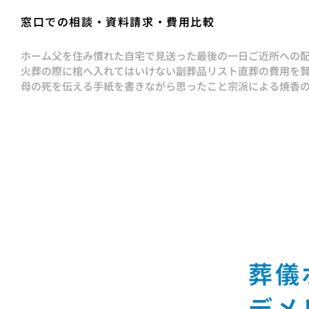
窓口での相談・資料請求・費用比較
ホーム
父を住み慣れた自宅で見送った最後の一日
ご近所への
火葬の際に棺へ入れてはいけない副葬品リスト
直葬の費用を
母の死を伝える手紙を書きながら思ったこと
宗派による焼香
葬儀
デメ