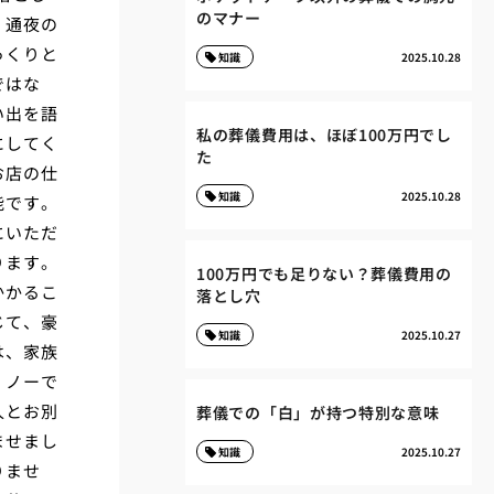
のマナー
、通夜の
っくりと
知識
2025.10.28
ではな
い出を語
私の葬儀費用は、ほぼ100万円でし
にしてく
た
お店の仕
知識
2025.10.28
能です。
にいただ
ります。
100万円でも足りない？葬儀費用の
かかるこ
落とし穴
じて、豪
知識
2025.10.27
は、家族
、ノーで
人とお別
葬儀での「白」が持つ特別な意味
ませまし
知識
2025.10.27
りませ