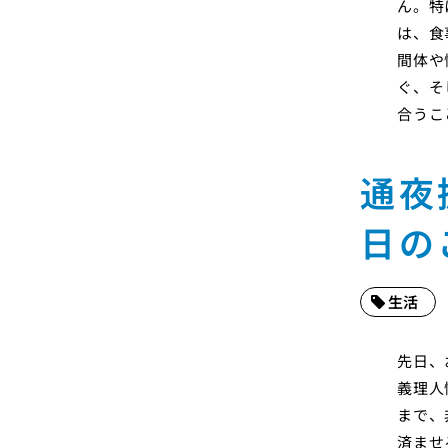
ん。特
は、食
間体や
ぐ、そ
合うこ
通夜
日の
生活
先日、
義理人
まで、
済ませ