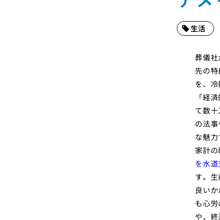
生活
葬儀社
先の特
を、冷
「経済
て数十
の法事
な魅力
家計の
を水道
す。生
良いか
も心労
や、終