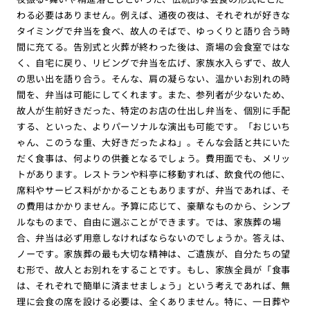
わる必要はありません。例えば、通夜の夜は、それぞれが好きな
タイミングで弁当を食べ、故人のそばで、ゆっくりと語り合う時
間に充てる。告別式と火葬が終わった後は、斎場の会食室ではな
く、自宅に戻り、リビングで弁当を広げ、家族水入らずで、故人
の思い出を語り合う。そんな、肩の凝らない、温かいお別れの時
間を、弁当は可能にしてくれます。また、参列者が少ないため、
故人が生前好きだった、特定のお店の仕出し弁当を、個別に手配
する、といった、よりパーソナルな演出も可能です。「おじいち
ゃん、このうな重、大好きだったよね」。そんな会話と共にいた
だく食事は、何よりの供養となるでしょう。費用面でも、メリッ
トがあります。レストランや料亭に移動すれば、飲食代の他に、
席料やサービス料がかかることもありますが、弁当であれば、そ
の費用はかかりません。予算に応じて、豪華なものから、シンプ
ルなものまで、自由に選ぶことができます。では、家族葬の場
合、弁当は必ず用意しなければならないのでしょうか。答えは、
ノーです。家族葬の最も大切な精神は、ご遺族が、自分たちの望
む形で、故人とお別れをすることです。もし、家族全員が「食事
は、それぞれで簡単に済ませましょう」という考えであれば、無
理に会食の席を設ける必要は、全くありません。特に、一日葬や