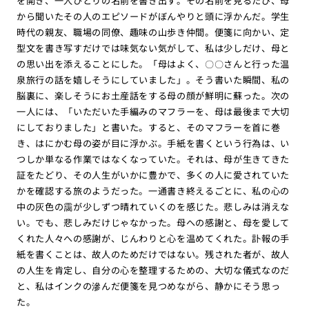
を開き、一人ひとりの名前を書き出す。その名前を見るたび、母
から聞いたその人のエピソードがぼんやりと頭に浮かんだ。学生
時代の親友、職場の同僚、趣味の山歩き仲間。便箋に向かい、定
型文を書き写すだけでは味気ない気がして、私は少しだけ、母と
の思い出を添えることにした。「母はよく、〇〇さんと行った温
泉旅行の話を嬉しそうにしていました」。そう書いた瞬間、私の
脳裏に、楽しそうにお土産話をする母の顔が鮮明に蘇った。次の
一人には、「いただいた手編みのマフラーを、母は最後まで大切
にしておりました」と書いた。すると、そのマフラーを首に巻
き、はにかむ母の姿が目に浮かぶ。手紙を書くという行為は、い
つしか単なる作業ではなくなっていた。それは、母が生きてきた
証をたどり、その人生がいかに豊かで、多くの人に愛されていた
かを確認する旅のようだった。一通書き終えるごとに、私の心の
中の灰色の靄が少しずつ晴れていくのを感じた。悲しみは消えな
い。でも、悲しみだけじゃなかった。母への感謝と、母を愛して
くれた人々への感謝が、じんわりと心を温めてくれた。訃報の手
紙を書くことは、故人のためだけではない。残された者が、故人
の人生を肯定し、自分の心を整理するための、大切な儀式なのだ
と、私はインクの滲んだ便箋を見つめながら、静かにそう思っ
た。